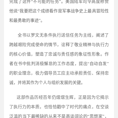
完成了这件“不可能的任务”。美国陆军司令高度称赞
他说“我要把这个成绩看作是军事战争史上最具冒险性
和最勇敢的事迹”。
全书以罗文无条件执行送信任务为主线，阐述了
跨越艰险完成使命的情节，诠释了敬业精神与执行力
的核心价值，塑造了忠诚与责任感的象征性形象。作
者在书中批判消极懈怠的工作态度，提出“自动自发”
的职业理念，极力倡导员工应主动承担责任、保持忠
诚，并将其作为个人与组织发展的关键。
这部作品历经百年仍熠熠生辉，正是因为它揭示
了执行力的本质，也恰恰戳中了时代的痛点，在空谈
泛滥的当下最稀缺的从来不是高谈阔论的“思想家”，