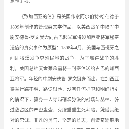
崇和学习。
《致加西亚的信》是美国作家阿尔伯特·哈伯德于
1899年创作的管理类文学作品，以美西战争中陆军中
尉安德鲁·罗文受命向古巴起义军将领加西亚将军秘密
送信的真实事件为原型：1898年4月，美国与西班牙之
间即将爆发争夺殖民地的战争，为了赢得战争的胜
利，美国总统麦金莱急需将一封密信送给古巴的加西
亚将军。年轻的中尉安德鲁·罗文挺身而出，在加西亚
将军行踪不明、路途艰险、没有任何护卫和明确指引
的情况下，孤身一人穿越硝烟弥漫的战场与丛林、躲
过敌占区的严密盘查、克服重重生死考验，凭借其绝
对的忠诚、非凡的勇气、坚定的意志，创造奇迹般地