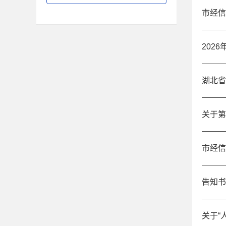
市经信
202
湖北省
关于第
市经信
告知书
关于“